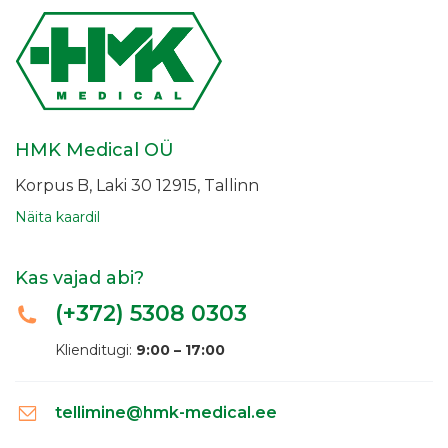
HMK Medical OÜ
Korpus B, Laki 30
12915, Tallinn
Näita kaardil
Kas vajad abi?
(+372)
5308 0303
Klienditugi:
9:00 – 17:00
tellimine@hmk-medical.ee