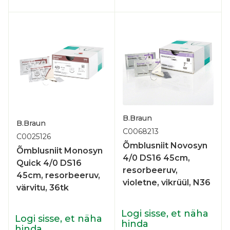
B.Braun
B.Braun
C0068213
C0025126
Õmblusniit Novosyn
Õmblusniit Monosyn
4/0 DS16 45cm,
Quick 4/0 DS16
resorbeeruv,
45cm, resorbeeruv,
violetne, vikrüül, N36
värvitu, 36tk
Logi sisse, et näha
Logi sisse, et näha
hinda
hinda