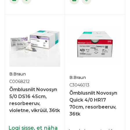
B.Braun
B.Braun
C0068212
C3046013
Õmblusniit Novosyn
Õmblusniit Novosyn
5/0 DS16 45cm,
Quick 4/0 HR17
resorbeeruv,
70cm, resorbeeruv,
violetne, vikrüül, 36tk
36tk
Logi sisse, et näha