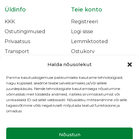
Üldinfo
Teie konto
KKK
Registreeri
Ostutingimused
Logi sisse
Privaatsus
Lemmiktooted
Transport
Ostukorv
Kassa
Halda nõusolekut
Parima kasutuskogemuse pakkumiseks kasutame tehnoloogiaid,
E-Pood
nagu küpsised, seadme teabe salvestamiseks ja/või sellele
juurdepääsuks. Nende tehnoloogiate kasutamisega nõustumine
Isikukaitsevahendid
Kirurgia
võimaldab meil töödelda andmeid, näiteks sirvimiskäitumist või
unikaalseid ID-sid sellel veebisaidil. Nõusoleku mitteandmine või selle
Perearsti kabinet
Haavahooldus
tagasivõtmine võib negatiivselt mõjutada teatud funktsioone ja
omadusi.
Süstlad ja nõelad
Nõustun