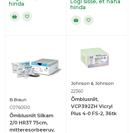
Logi sisse, et näha
hinda
hinda
Johnson & Johnson
22360
Õmblusniit,
B.Braun
VCP392ZH Vicryl
C0760510
Plus 4-0 FS-2, 36tk
Õmblusniit Silkam
2/0 HR37 75cm,
mitteresorbeeruv,