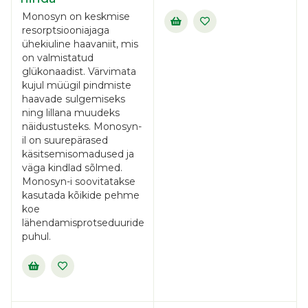
Monosyn on keskmise
resorptsiooniajaga
ühekiuline haavaniit, mis
on valmistatud
glükonaadist. Värvimata
kujul müügil pindmiste
haavade sulgemiseks
ning lillana muudeks
näidustusteks. Monosyn-
il on suurepärased
käsitsemisomadused ja
väga kindlad sõlmed.
Monosyn-i soovitatakse
kasutada kõikide pehme
koe
lähendamisprotseduuride
puhul.