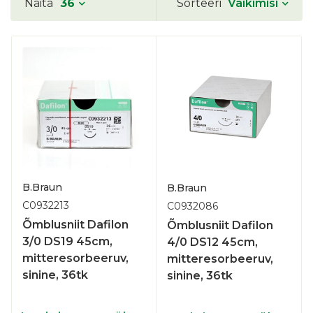
Vaikimisi
Näita
36
Sorteeri
B.Braun
B.Braun
C0932213
C0932086
Õmblusniit Dafilon
Õmblusniit Dafilon
3/0 DS19 45cm,
4/0 DS12 45cm,
mitteresorbeeruv,
mitteresorbeeruv,
sinine, 36tk
sinine, 36tk