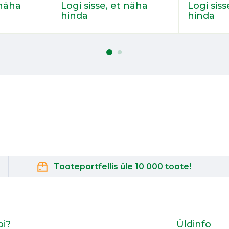
 näha
Logi sisse, et näha
Logi siss
hinda
hinda
Tooteportfellis üle 10 000 toote!
bi?
Üldinfo