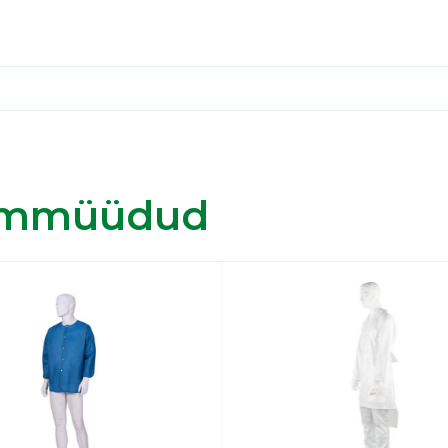
immüüdud