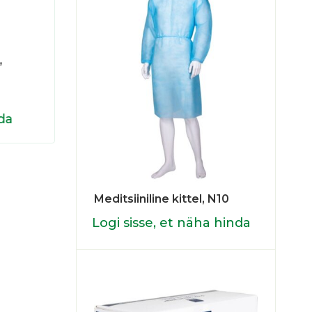
1000006719
1080
,
Kilekäised Abena, 40x22cm,
Kile
N100
disp
da
Logi sisse, et näha hinda
Logi
Meditsiiniline kittel, N10
Logi sisse, et näha hinda