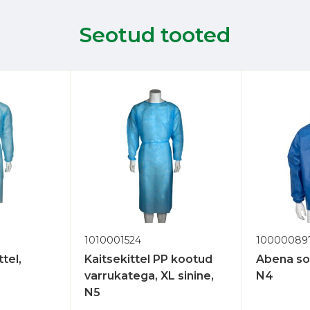
Seotud tooted
1010001524
10000089
tel,
Kaitsekittel PP kootud
Abena so
varrukatega, XL sinine,
N4
N5