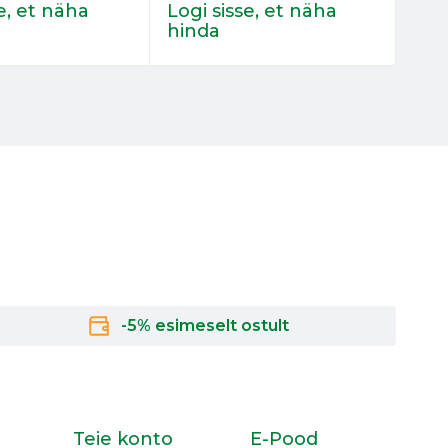
e, et näha
Logi sisse, et näha
Log
hinda
hin
-5% esimeselt ostult
Teie konto
E-Pood