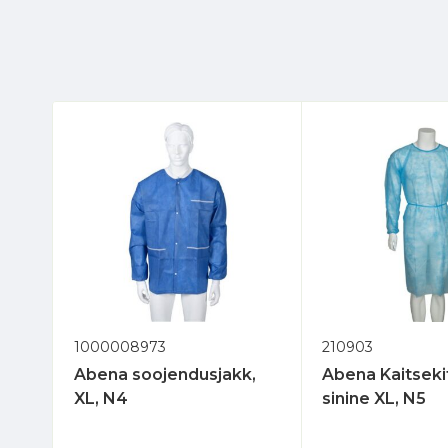
1000008973
210903
Abena soojendusjakk,
Abena Kaitsekit
XL, N4
sinine XL, N5