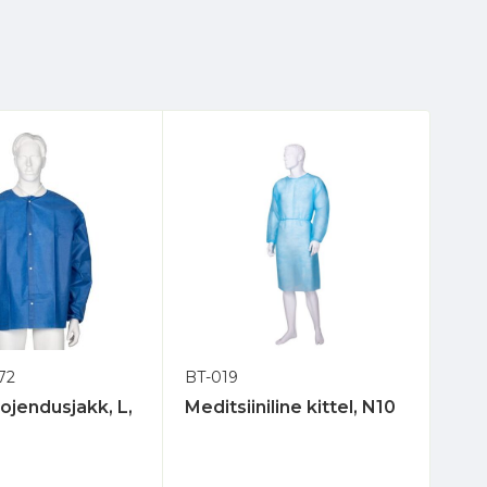
72
BT-019
AT-
ojendusjakk, L,
Meditsiiniline kittel, N10
Kit