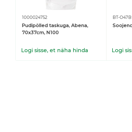
1000024752
BT-O47B
Pudipõlled taskuga, Abena,
Soojend
70x37cm, N100
Logi sisse, et näha hinda
Logi si