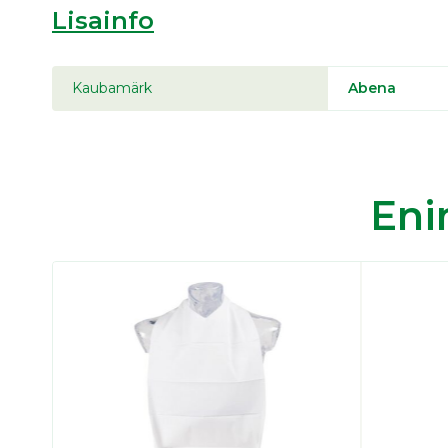
Lisainfo
Kaubamärk
Abena
En