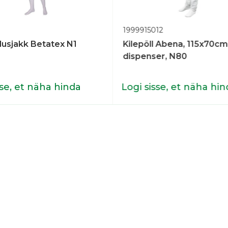
1999915012
usjakk Betatex N1
Kilepõll Abena, 115x70cm
dispenser, N80
sse, et näha hinda
Logi sisse, et näha hin