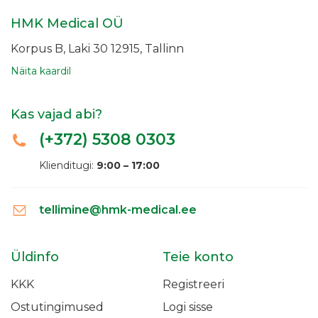
HMK Medical OÜ
Korpus B, Laki 30
12915, Tallinn
Näita kaardil
Kas vajad abi?
(+372)
5308 0303
Klienditugi:
9:00 – 17:00
tellimine@hmk-medical.ee
Üldinfo
Teie konto
KKK
Registreeri
Ostutingimused
Logi sisse